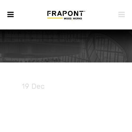
19 Dec
Frapont da un
paso hacia el futuro con
su nuevo centro
productivo