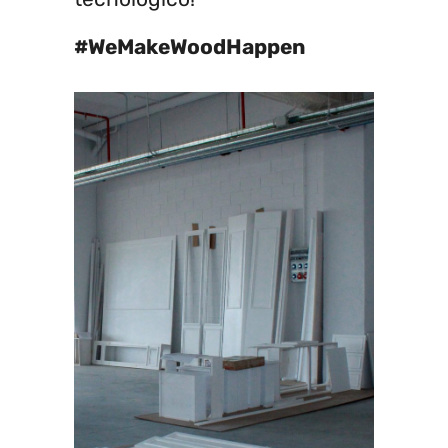
#WeMakeWoodHappen