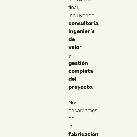
final,
incluyendo
consultoría
,
ingeniería
de
valor
y
gestión
completa
del
proyecto
.
Nos
encargamos
de
la
fabricación
,