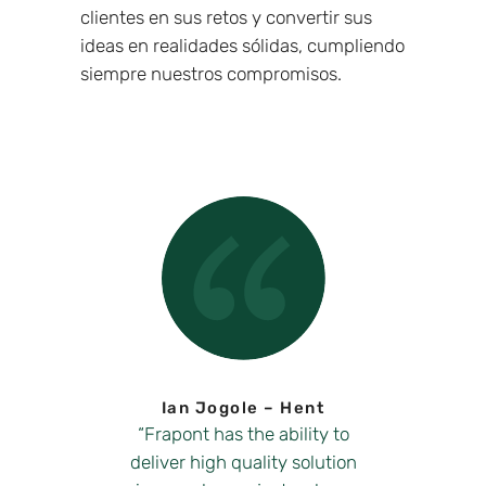
clientes en sus retos y convertir sus
ideas en realidades sólidas, cumpliendo
siempre nuestros compromisos.
nal
Ian Jogole – Hent
An
“Frapont has the ability to
ades
deliver high quality solution
puso
co