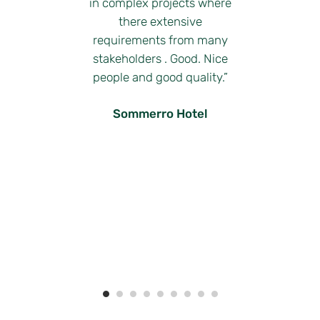
in complex projects where
para
wi
there extensive
jos
a
requirements from many
zos
We’
stakeholders . Good. Nice
ch
people and good quality.”
a
na
Sommerro Hotel
s